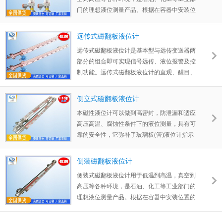
门的理想液位测量产品。根据在容器中安装位
置的不同，提供侧装和顶装两种形式。根据工
作介质不同，提供不锈钢和ABS、PP-R工程塑
远传式磁翻板液位计
料三种材质，其中ABS、PP-R材质适用于酸、
远传式磁翻板液位计是基本型与远传变送器两
碱等腐蚀性介质。
部分的组合即可实现信号远传、液位报警及控
制功能。远传式磁翻板液位计的直观、醒目、
性价比高、耐温、耐压、防腐、防爆的特点，
使其广泛应用于电力、石油、化工、冶金、环
侧立式磁翻板液位计
保等行业生产过程中的液位测量及自动化控
本磁性液位计可以做到高密封，防泄漏和适应
制。
高压高温、腐蚀性条件下的液位测量，具有可
靠的安全性，它弥补了玻璃板(管)液位计指示
不清晰，易破碎的不足，不受高、低温度剧变
的影响，不需多组液位计的组合。全过程测量
侧装磁翻板液位计
无盲区，显示醒目、读数直观，且测量范围
侧装式磁翻板液位计用于低温到高温，真空到
大。特别是现场指示部分，由于不与液体介质
高压等各种环境，是石油、化工等工业部门的
直接接触，所以对高温、高压、高粘度、有毒
理想液位测量产品。根据在容器中安装位置的
有害、强腐蚀性介质，更显其优越性。因此，
不同，提供侧装和顶装两种形式。根据工作介
它比传统的玻璃管，板式液位计具有更高的可
质不同，提供不锈钢和ABS、PP-R工程塑料三