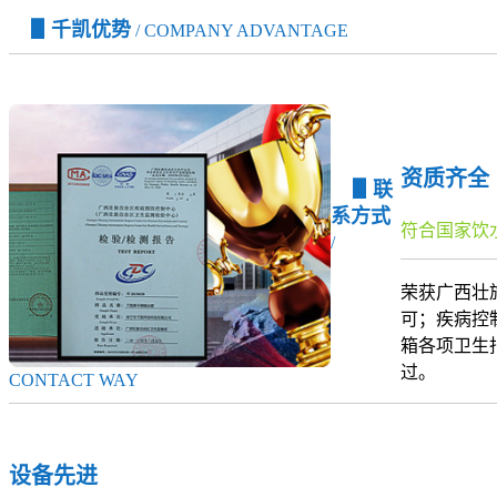
▋千凯优势
/ COMPANY ADVANTAGE
资质齐全
▋联
系方式
符合国家饮
/
荣获广西壮
可；疾病控
箱各项卫生
过。
CONTACT WAY
设备先进