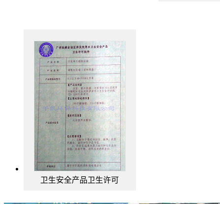
卫生安全产品卫生许可