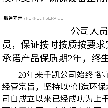
服务完善
/ PERFECT SERVICE
公司人
员，保证按时按质按要求
承诺产品保质期2年，终
20年来千凯公司始终恪守
经营宗旨，坚持以“创造环保
司自成立以来已经成功为上