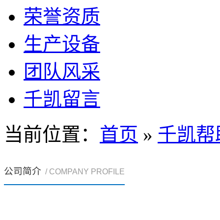
荣誉资质
生产设备
团队风采
千凯留言
当前位置：
首页
»
千凯帮
公司简介
/ COMPANY PROFILE