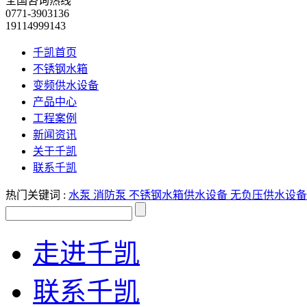
全国咨询热线
0771-3903136
19114999143
千凯首页
不锈钢水箱
变频供水设备
产品中心
工程案例
新闻资讯
关于千凯
联系千凯
热门关键词 :
水泵
消防泵
不锈钢水箱
供水设备
无负压供水设备
走进千凯
联系千凯