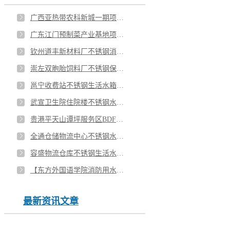
广西亚热带农科新城一期项目楼顶不锈钢水箱安装
广东江门预制菜产业基地项目不锈钢水箱安装
钦州道丰新材料厂不锈钢消防水箱安装
崇左双胞胎饲料厂不锈钢保温水箱安装
邕宁收费站不锈钢生活水箱安装
武宣卫生院住院楼不锈钢水箱安装
贵港平天山谭坪服务区BDF地埋水箱安装
全通仓储物流中心不锈钢水箱安装
容盛物流仓库不锈钢生活水箱安装
【东方外国语学院消防用水水箱用了8年了没有生锈，没有坏过】
最新资讯文章