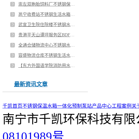
崇左双胞胎饲料厂不锈钢保温水箱安装
邕宁收费站不锈钢生活水箱安装
武宣卫生院住院楼不锈钢水箱安装
贵港平天山谭坪服务区BDF地埋水箱安装
全通仓储物流中心不锈钢水箱安装
容盛物流仓库不锈钢生活水箱安装
【东方外国语学院消防用水水箱用了8年了没有生锈，没有坏过】
最新资讯文章
千凯首页
不锈钢保温水箱
一体化预制泵站
产品中心
工程案例
关
南宁市千凯环保科技有限
08101989号