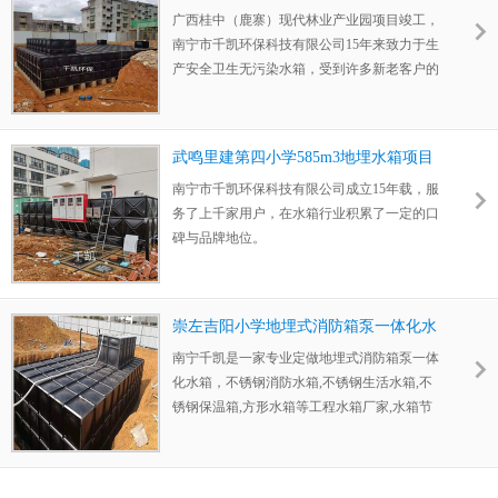
竣工
广西桂中（鹿寨）现代林业产业园项目竣工，
南宁市千凯环保科技有限公司15年来致力于生
产安全卫生无污染水箱，受到许多新老客户的
信赖。
武鸣里建第四小学585m3地埋水箱项目
竣工
南宁市千凯环保科技有限公司成立15年载，服
务了上千家用户，在水箱行业积累了一定的口
碑与品牌地位。
崇左吉阳小学地埋式消防箱泵一体化水
箱安装完成
南宁千凯是一家专业定做地埋式消防箱泵一体
化水箱，不锈钢消防水箱,不锈钢生活水箱,不
锈钢保温箱,方形水箱等工程水箱厂家,水箱节
能环保安全卫生无污染,使用寿命长! ，更多信
息可来电咨询0771-3903136，也可以访问
http://www.qkkj88.com 在线咨询沟通。