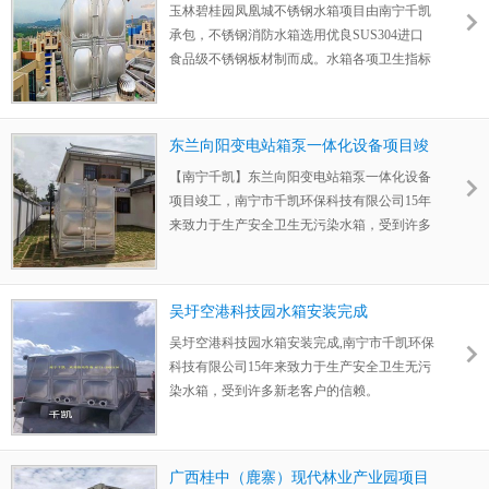
玉林碧桂园凤凰城不锈钢水箱项目由南宁千凯
承包，不锈钢消防水箱选用优良SUS304进口
食品级不锈钢板材制而成。水箱各项卫生指标
均符合国家行业标准，表面光滑，不易附生藻
类，不长青苔，不渗漏，确无二次污染。
东兰向阳变电站箱泵一体化设备项目竣
工
【南宁千凯】东兰向阳变电站箱泵一体化设备
项目竣工，南宁市千凯环保科技有限公司15年
来致力于生产安全卫生无污染水箱，受到许多
新老客户的信赖。
吴圩空港科技园水箱安装完成
吴圩空港科技园水箱安装完成,南宁市千凯环保
科技有限公司15年来致力于生产安全卫生无污
染水箱，受到许多新老客户的信赖。
广西桂中（鹿寨）现代林业产业园项目